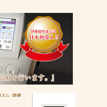
パズム（筋攣