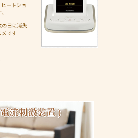
。ヒートショ
す。
次の日に消失
スメです