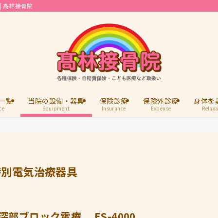
 高林接骨院
一覧
当院の設備・器具
保険診療
保険外診療
身体を
ce
Equipment
Insurance
Expense
Relaxa
特別電気治療器具
深部ブロック電療 ES-4000