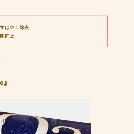
すばやく除去
期向上
e』