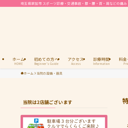
埼玉県草加市 スポーツ診療・交通事故・膝・腰・首・肩などの痛み |
ホーム
初めての方へ
アクセス
診療時間
料金
HOME
Beginner’s Guide
Access
Information
Pri
ホーム
当院の設備・器具
当院は2店舗ございます