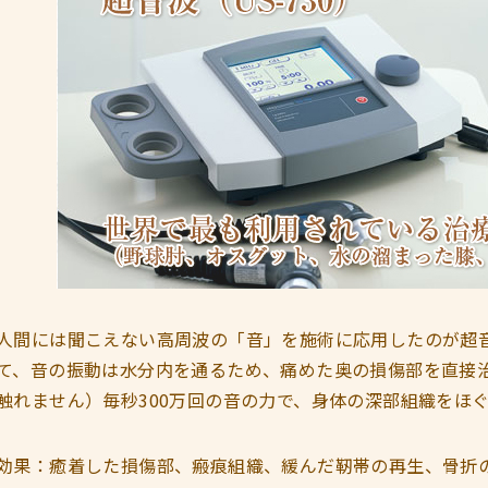
人間には聞こえない高周波の「音」を施術に応用したのが超
て、音の振動は水分内を通るため、痛めた奥の損傷部を直接
触れません）毎秒300万回の音の力で、身体の深部組織をほ
効果：癒着した損傷部、瘢痕組織、緩んだ靭帯の再生、骨折