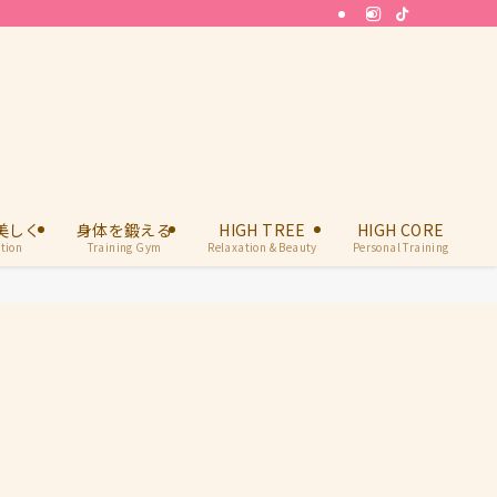
美しく
身体を鍛える
HIGH TREE
HIGH CORE
tion
Training Gym
Relaxation & Beauty
Personal Training