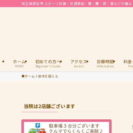
埼玉県草加市 スポーツ診療・交通事故・膝・腰・首・肩などの痛み |
ホーム
初めての方へ
アクセス
診療時間
料金
HOME
Beginner’s Guide
Access
Information
Pri
ホーム
身体を鍛える
当院は2店舗ございます